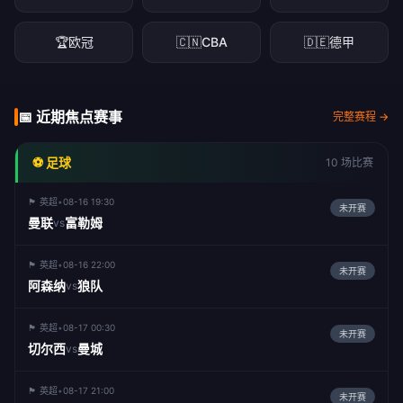
🏆
欧冠
🇨🇳
CBA
🇩🇪
德甲
📅 近期焦点赛事
完整赛程 →
⚽ 足球
10 场比赛
🏴󠁧󠁢󠁥󠁮󠁧󠁿 英超
•
08-16 19:30
未开赛
曼联
富勒姆
vs
🏴󠁧󠁢󠁥󠁮󠁧󠁿 英超
•
08-16 22:00
未开赛
阿森纳
狼队
vs
🏴󠁧󠁢󠁥󠁮󠁧󠁿 英超
•
08-17 00:30
未开赛
切尔西
曼城
vs
🏴󠁧󠁢󠁥󠁮󠁧󠁿 英超
•
08-17 21:00
未开赛